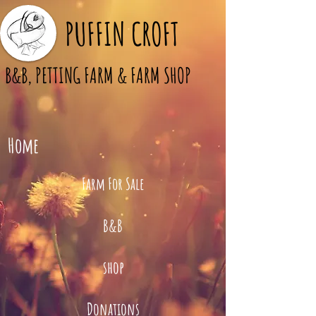
PUFFIN CROFT
B&B, PETTING FARM & FARM SHOP
Home
Farm For Sale
B&B
shop
Donations